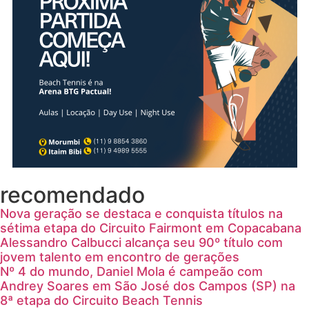
recomendado
Nova geração se destaca e conquista títulos na
sétima etapa do Circuito Fairmont em Copacabana
Alessandro Calbucci alcança seu 90º título com
jovem talento em encontro de gerações
Nº 4 do mundo, Daniel Mola é campeão com
Andrey Soares em São José dos Campos (SP) na
8ª etapa do Circuito Beach Tennis