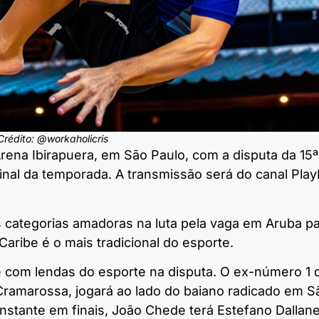
Crédito: @workaholicris
ena Ibirapuera, em São Paulo, com a disputa da 15ª
final da temporada. A transmissão será do canal Pla
s categorias amadoras na luta pela vaga em Aruba p
ribe é o mais tradicional do esporte.
te com lendas do esporte na disputa. O ex-número 1 
Cramarossa, jogará ao lado do baiano radicado em S
nstante em finais, João Chede terá Estefano Dallan