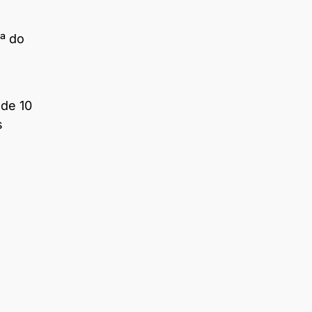
ª do
 de 10
s