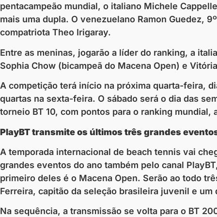
pentacampeão mundial, o italiano Michele Cappelle
mais uma dupla. O venezuelano Ramon Guedez, 9º c
compatriota Theo Irigaray.
Entre as meninas, jogarão a líder do ranking, a itali
Sophia Chow (bicampeã do Macena Open) e Vitória Mar
A competição terá início na próxima quarta-feira, d
quartas na sexta-feira. O sábado será o dia das se
torneio BT 10, com pontos para o ranking mundial,
PlayBT transmite os últimos três grandes event
A temporada internacional de beach tennis vai cheg
grandes eventos do ano também pelo canal PlayBT,
primeiro deles é o Macena Open. Serão ao todo três
Ferreira, capitão da seleção brasileira juvenil e u
Na sequência, a transmissão se volta para o BT 200 