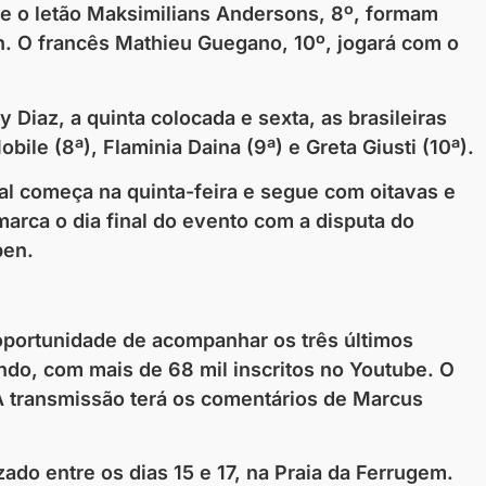
, e o letão Maksimilians Andersons, 8º, formam
. O francês Mathieu Guegano, 10º, jogará com o
ty Diaz, a quinta colocada e sexta, as brasileiras
ile (8ª), Flaminia Daina (9ª) e Greta Giusti (10ª).
ipal começa na quinta-feira e segue com oitavas e
marca o dia final do evento com a disputa do
pen.
 oportunidade de acompanhar os três últimos
do, com mais de 68 mil inscritos no Youtube. O
. A transmissão terá os comentários de Marcus
zado entre os dias 15 e 17, na Praia da Ferrugem.