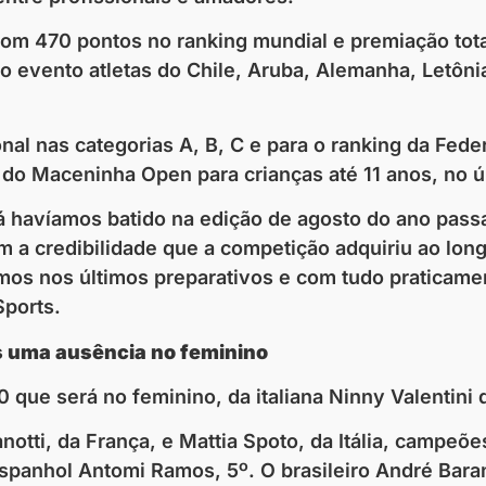
 com 470 pontos no ranking mundial e premiação tot
 o evento atletas do Chile, Aruba, Alemanha, Letônia
nal nas categorias A, B, C e para o ranking da Fed
 do Maceninha Open para crianças até 11 anos, no úl
Já havíamos batido na edição de agosto do ano pas
m a credibilidade que a competição adquiriu ao long
os nos últimos preparativos e com tudo praticame
Sports.
s uma ausência no feminino
que será no feminino, da italiana Ninny Valentini
otti, da França, e Mattia Spoto, da Itália, campeõe
spanhol Antomi Ramos, 5º. O brasileiro André Baran,