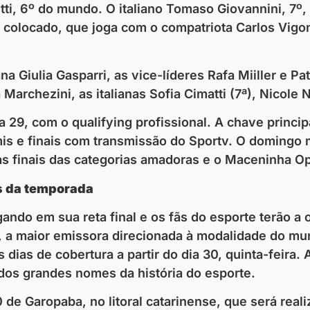
tti, 6º do mundo. O italiano Tomaso Giovannini, 7º
olocado, que joga com o compatriota Carlos Vigon
ana Giulia Gasparri, as vice-líderes Rafa Miiller e Pa
chezini, as italianas Sofia Cimatti (7ª), Nicole Nob
ia 29, com o qualifying profissional. A chave princ
mis e finais com transmissão do Sportv. O domingo 
 as finais das categorias amadoras e o Maceninha O
os da temporada
ando em sua reta final e os fãs do esporte terão a
 a maior emissora direcionada à modalidade do mun
 dias de cobertura a partir do dia 30, quinta-feira
m dos grandes nomes da história do esporte.
de Garopaba, no litoral catarinense, que será reali