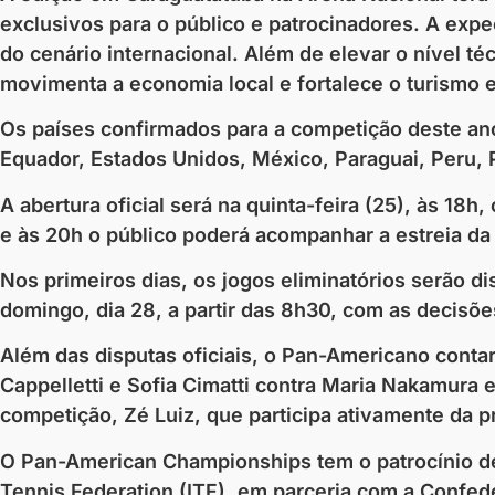
exclusivos para o público e patrocinadores. A expe
do cenário internacional. Além de elevar o nível té
movimenta a economia local e fortalece o turismo e
Os países confirmados para a competição deste ano 
Equador, Estados Unidos, México, Paraguai, Peru, 
A abertura oficial será na quinta-feira (25), às 18
e às 20h o público poderá acompanhar a estreia da 
Nos primeiros dias, os jogos eliminatórios serão 
domingo, dia 28, a partir das 8h30, com as decisõe
Além das disputas oficiais, o Pan-Americano cont
Cappelletti e Sofia Cimatti contra Maria Nakamura
competição, Zé Luiz, que participa ativamente da 
O Pan-American Championships tem o patrocínio de 
Tennis Federation (ITF), em parceria com a Confed