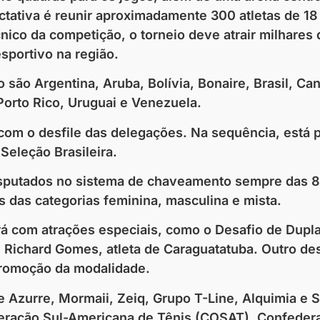
ctativa é reunir aproximadamente 300 atletas de 18
cnico da competição, o torneio deve atrair milhares
sportivo na região.
são Argentina, Aruba, Bolívia, Bonaire, Brasil, Ca
Porto Rico, Uruguai e Venezuela.
h, com o desfile das delegações. Na sequência, está 
Seleção Brasileira.
disputados no sistema de chaveamento sempre das 8
s das categorias feminina, masculina e mista.
ará com atrações especiais, como o Desafio de Dup
 e Richard Gomes, atleta de Caraguatatuba. Outro d
promoção da modalidade.
Azurre, Mormaii, Zeiq, Grupo T-Line, Alquimia e S
eração Sul-Americana de Tênis (COSAT), Confederaç