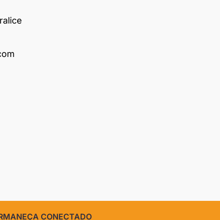
ralice
 com
RMANEÇA CONECTADO