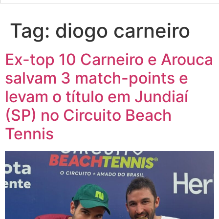
Tag:
diogo carneiro
Ex-top 10 Carneiro e Arouca
salvam 3 match-points e
levam o título em Jundiaí
(SP) no Circuito Beach
Tennis