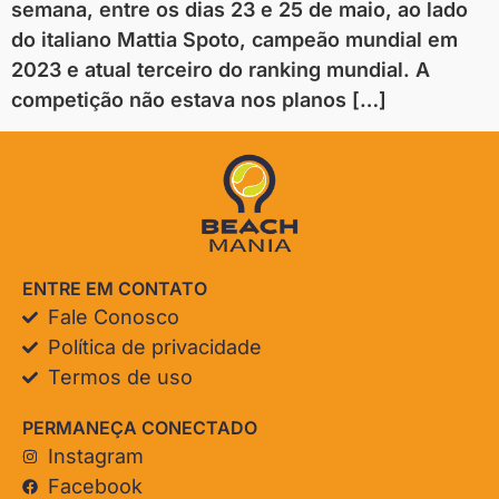
semana, entre os dias 23 e 25 de maio, ao lado
do italiano Mattia Spoto, campeão mundial em
2023 e atual terceiro do ranking mundial. A
competição não estava nos planos […]
ENTRE EM CONTATO
Fale Conosco
Política de privacidade
Termos de uso
PERMANEÇA CONECTADO
Instagram
Facebook