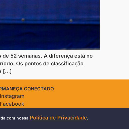
s de 52 semanas. A diferença está no
ríodo. Os pontos de classificação
é […]
RMANEÇA CONECTADO
Instagram
Facebook
Twitter
Política de Privacidade
corda com nossa
.
TikTok