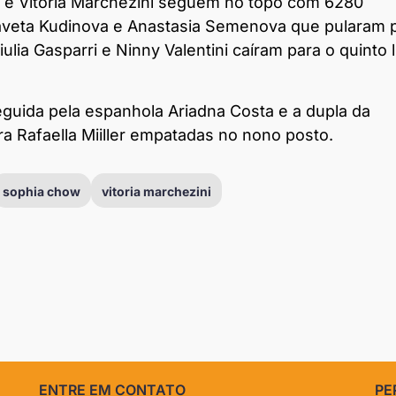
w e Vitória Marchezini seguem no topo com 6280
aveta Kudinova e Anastasia Semenova que pularam 
lia Gasparri e Ninny Valentini caíram para o quinto 
seguida pela espanhola Ariadna Costa e a dupla da
ra Rafaella Miiller empatadas no nono posto.
sophia chow
vitoria marchezini
ENTRE EM CONTATO
PE