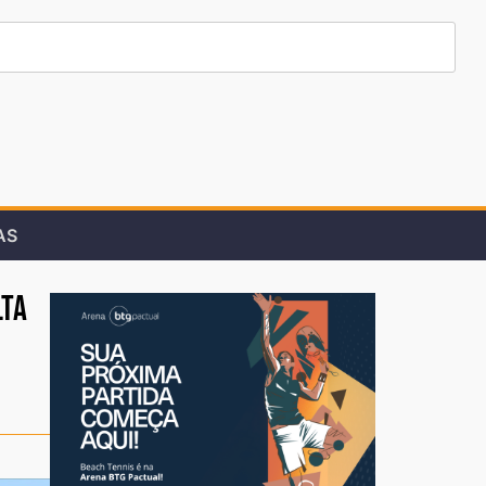
AS
lta