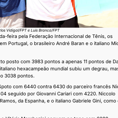
rlos Vidigal/FPT e Luís Branca/FPT
a-feira pela Federação Internacional de Tênis, os
 Portugal, o brasileiro André Baran e o italiano Mi
exto posto com 3983 pontos a apenas 11 pontos de Da
o italiano hexacampeão mundial subiu um degrau, ma
do 3038 pontos.
a Spoto com 6440 contra 6430 do parceiro francês Ni
4404 seguido por Giovanni Cariari com 4220. Niccolo
Ramos, da Espanha, e o italiano Gabriele Gini, como