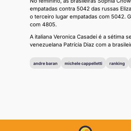
No feminino, as brasileiras Sophia Cho
empatadas contra 5042 das russas Eliz
o terceiro lugar empatadas com 5042. Giu
com 4805.
A italiana Veronica Casadei é a sétima 
venezuelana Patrícia Diaz com a brasilei
andre baran
michele cappelletti
ranking