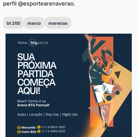
perfil @esportearenaverao.
bt 200
marco
maresias